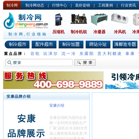
制冷网
制冷网动态
|
行情中心
|
底价促销
|
工程案例
|
行业资讯
压缩机
制冷机组
冷凝器
冷风机
冷
制冷网,行业领袖
谷轮
比泽尔
沈一冷
东露阳
意大利都凌
泰康
重点品牌：
安康品牌介绍
安康介绍
安康压缩机为国内合资
唯一全封闭压缩机生产
厂家,该机在冷冻制冷市
场上拥有较高知名度,年
产量约50万台!基本规