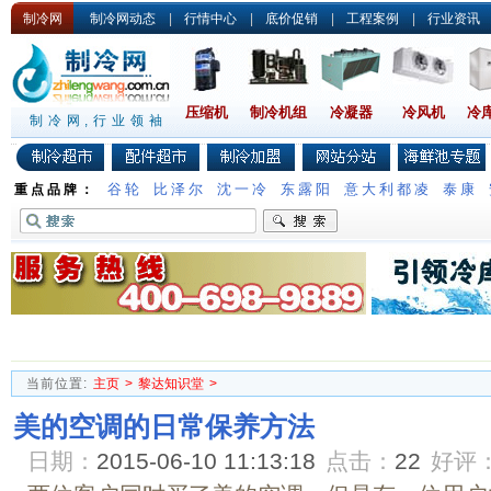
制冷网
制冷网动态
|
行情中心
|
底价促销
|
工程案例
|
行业资讯
压缩机
制冷机组
冷凝器
冷风机
冷
制冷网,行业领袖
谷轮
比泽尔
沈一冷
东露阳
意大利都凌
泰康
重点品牌：
当前位置:
主页
>
黎达知识堂
>
美的空调的日常保养方法
日期：
2015-06-10 11:13:18
点击：
22
好评