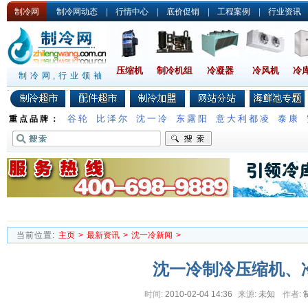
制冷网
制冷网动态
|
行情中心
|
底价促销
|
工程案例
|
行业资讯
压缩机
制冷机组
冷凝器
冷风机
冷
制冷网,行业领袖
谷轮
比泽尔
沈一冷
东露阳
意大利都凌
泰康
重点品牌：
当前位置:
主页
>
最新资讯
>
沈一冷新闻
>
沈一冷制冷压缩机、
时间:
2010-02-04 14:36
来源:
未知
作者: