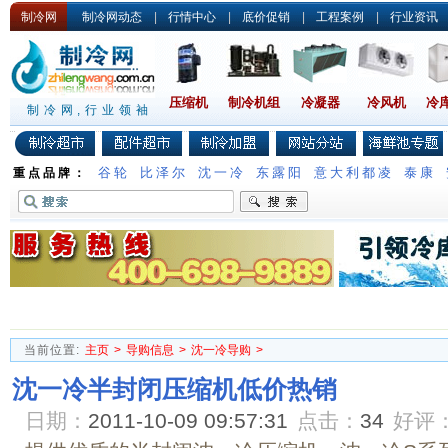
制冷网
制冷网动态
|
行情中心
|
底价促销
|
工程案例
|
行业资讯
压缩机
制冷机组
冷凝器
冷风机
冷
制冷网,行业领袖
谷轮
比泽尔
沈一冷
东露阳
意大利都凌
泰康
重点品牌：
当前位置:
主页
>
导购信息
>
沈一冷导购
>
沈一冷半封闭压缩机低价热销
日期：
2011-10-09 09:57:31
点击：
34
好评