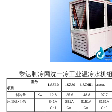
黎达制冷网沈一冷工业温冷水机组
型号
LSZ10
LSZ20
LSZ451
LSZ85L
项目
制冷量
Kw
12.8
25.6
48.8
97.7
压缩机×台数
S41A-
S81A-
S151A-
S151A-
C×1
C×1
C×1
C×2