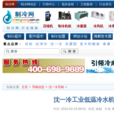
制冷网
制冷网动态
|
行情中心
|
底价促销
|
工程案例
|
行业资讯
压缩机
制冷机组
冷凝器
冷风机
冷
制冷网,行业领袖
谷轮
比泽尔
沈一冷
东露阳
意大利都凌
泰康
重点品牌：
当前位置:
主页
>
导购信息
>
沈一冷导购
>
沈一冷工业低温冷水
时间:
2010-02-23 09:52
来源:
未知
作者: