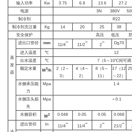
输入功率
Kw
3.75
6.8
13.6
27.2
电源
3N
380V 50
制冷剂
R22
制冷剂充注量
Kg
14
20
25
38
安全保护
高压
低压
进出口管径
mm
Dg70
""
""
""
11/4
11/2
2
进入温度
℃
12
蒸
出水温度
℃
7（5～10℃间可调
发
额定水量
2（2～
4（4～
8（5～
17（12
2
3
M
/h
器
3）
2）
11）
～22）
水侧承压能
Mpa
1.4
力
水侧压头损
Mpa
＜0.1
失
水侧容积
0.048
0.05
0.05
0.068
3
M
进出管径
In
""
""
""
""
11/4
11/4
2
21/2
冷