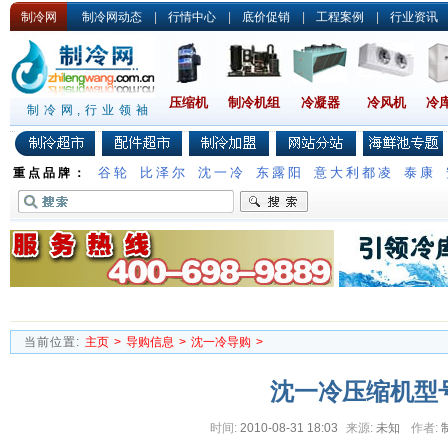
制冷网
制冷网动态
|
行情中心
|
底价促销
|
工程案例
|
行业资讯
压缩机
制冷机组
冷凝器
冷风机
冷
制冷网,行业领袖
谷轮
比泽尔
沈一冷
东露阳
意大利都凌
泰康
重点品牌：
当前位置:
主页
>
导购信息
>
沈一冷导购
>
沈一冷压缩机型
时间:
2010-08-31 18:03
来源:
未知
作者: