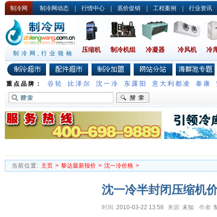
制冷网
制冷网动态
|
行情中心
|
底价促销
|
工程案例
|
行业资讯
压缩机
制冷机组
冷凝器
冷风机
冷
制冷网,行业领袖
谷轮
比泽尔
沈一冷
东露阳
意大利都凌
泰康
重点品牌：
当前位置:
主页
>
黎达最新报价
>
沈一冷价格
>
沈一冷半封闭压缩机
时间:
2010-03-22 13:58
来源:
未知
作者: