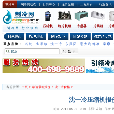
制冷网
制冷网动态
|
行情中心
|
底价促销
|
工程案例
|
行业资讯
压缩机
制冷机组
冷凝器
冷风机
冷
制冷网,行业领袖
谷轮
比泽尔
沈一冷
东露阳
意大利都凌
泰康
重点品牌：
当前位置:
主页
>
黎达最新报价
>
沈一冷价格
>
沈一冷压缩机报
时间:
2011-05-04 10:19
来源:
未知
作者: