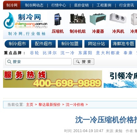
制冷网
制冷网动态
|
行情中心
|
底价促销
|
工程案例
|
行业资讯
压缩机
制冷机组
冷凝器
冷风机
冷
制冷网,行业领袖
谷轮
比泽尔
沈一冷
东露阳
意大利都凌
泰康
重点品牌：
当前位置:
主页
>
黎达最新报价
>
沈一冷价格
>
沈一冷压缩机价格
时间:
2011-04-19 10:47
来源:
未知
作者: