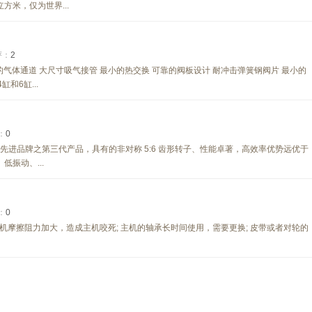
方米，仅为世界...
评：
2
的气体通道 大尺寸吸气接管 最小的热交换 可靠的阀板设计 耐冲击弹簧钢阀片 最小的
和6缸...
：
0
最先进品牌之第三代产品，具有的非对称 5:6 齿形转子、性能卓著，高效率优势远优于
低振动、...
：
0
摩擦阻力加大，造成主机咬死; 主机的轴承长时间使用，需要更换; 皮带或者对轮的