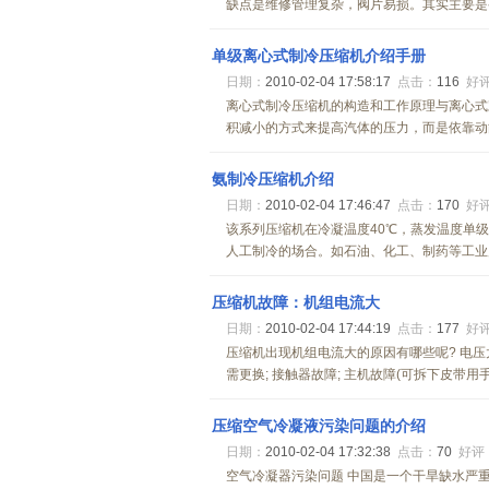
缺点是维修管理复杂，阀片易损。其实主要是要
单级离心式制冷压缩机介绍手册
日期：
2010-02-04 17:58:17
点击：
116
好
离心式制冷压缩机的构造和工作原理与离心式
积减小的方式来提高汽体的压力，而是依靠动能
氨制冷压缩机介绍
日期：
2010-02-04 17:46:47
点击：
170
好
该系列压缩机在冷凝温度40℃，蒸发温度单级+
人工制冷的场合。如石油、化工、制药等工业产
压缩机故障：机组电流大
日期：
2010-02-04 17:44:19
点击：
177
好
压缩机出现机组电流大的原因有哪些呢? 电压太
需更换; 接触器故障; 主机故障(可拆下皮带用手
压缩空气冷凝液污染问题的介绍
日期：
2010-02-04 17:32:38
点击：
70
好评
空气冷凝器污染问题 中国是一个干旱缺水严重