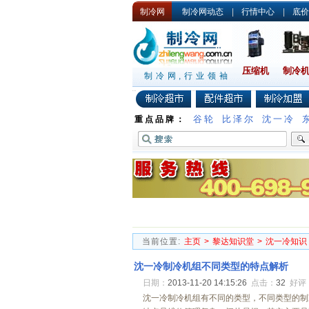
制冷网
制冷网动态
|
行情中心
|
底价
压缩机
制冷
制冷网,行业领袖
谷轮
比泽尔
沈一冷
重点品牌：
当前位置:
主页
>
黎达知识堂
>
沈一冷知识
沈一冷制冷机组不同类型的特点解析
日期：
2013-11-20 14:15:26
点击：
32
好评
沈一冷制冷机组有不同的类型，不同类型的制