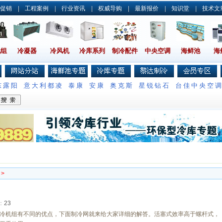
促销
|
工程案例
|
行业资讯
|
权威导购
|
最新报价
|
知识堂
|
技术文
机组
冷凝器
冷风机
冷库系列
制冷配件
中央空调
海鲜池
海
东露阳
意大利都凌
泰康
安康
奥克斯
星锐钻石
台佳中央空
>
：
23
冷机组有不同的优点，下面制冷网就来给大家详细的解答。活塞式效率高于螺杆式，