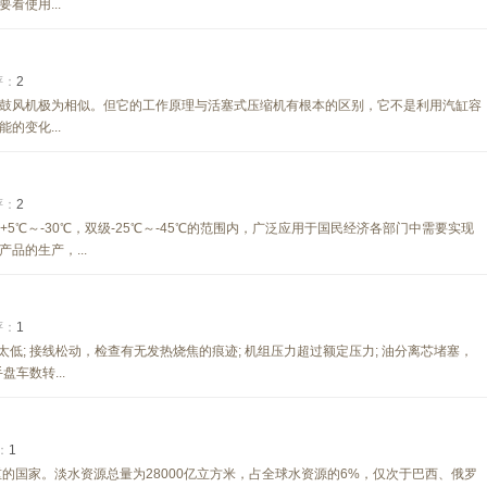
看使用...
评：
2
鼓风机极为相似。但它的工作原理与活塞式压缩机有根本的区别，它不是利用汽缸容
的变化...
评：
2
5℃～-30℃，双级-25℃～-45℃的范围内，广泛应用于国民经济各部门中需要实现
品的生产，...
评：
1
低; 接线松动，检查有无发热烧焦的痕迹; 机组压力超过额定压力; 油分离芯堵塞，
盘车数转...
：
1
的国家。淡水资源总量为28000亿立方米，占全球水资源的6%，仅次于巴西、俄罗