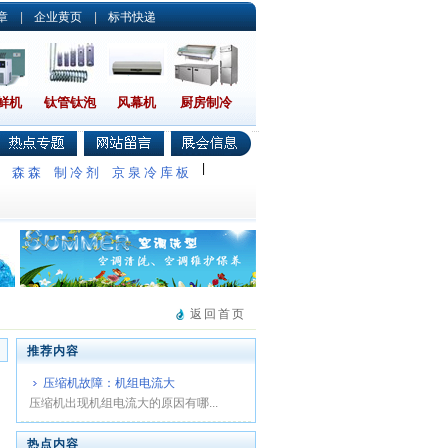
章
|
企业黄页
|
标书快递
鲜机
钛管钛泡
风幕机
厨房制冷
|
调
森森
制冷剂
京泉冷库板
返回首页
推荐内容
压缩机故障：机组电流大
压缩机出现机组电流大的原因有哪...
热点内容