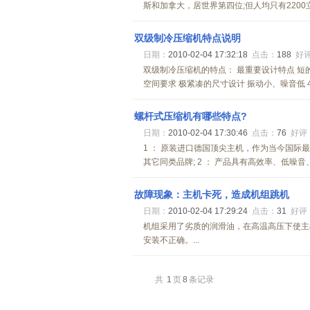
斯和加拿大，居世界第四位;但人均只有2200立
双级制冷压缩机特点说明
日期：
2010-02-04 17:32:18
点击：
188
好
双级制冷压缩机的特点： 最重要设计特点 短
空间要求 极紧凑的尺寸设计 振动小、噪音低 4缸
螺杆式压缩机有哪些特点?
日期：
2010-02-04 17:30:46
点击：
76
好评
1 ： 原装进口德国顶尖主机，作为当今国际
其它同类品牌; 2 ： 产品具有高效率、低噪音、
故障现象：主机卡死，造成机组跳机
日期：
2010-02-04 17:29:24
点击：
31
好评
机组采用了劣质的润滑油，在高温高压下使主机
安装不正确。...
共
1
页
8
条记录