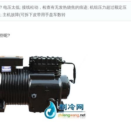
 电压太低; 接线松动，检查有无发热烧焦的痕迹; 机组压力超过额定压
障; 主机故障(可拆下皮带用手盘车数转
些呢?