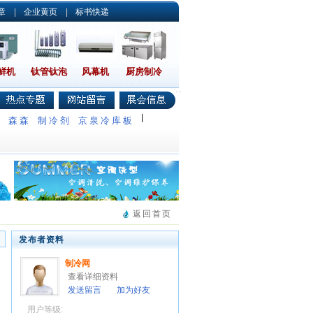
章
|
企业黄页
|
标书快递
鲜机
钛管钛泡
风幕机
厨房制冷
|
调
森森
制冷剂
京泉冷库板
返回首页
发布者资料
制冷网
查看详细资料
发送留言
加为好友
用户等级: