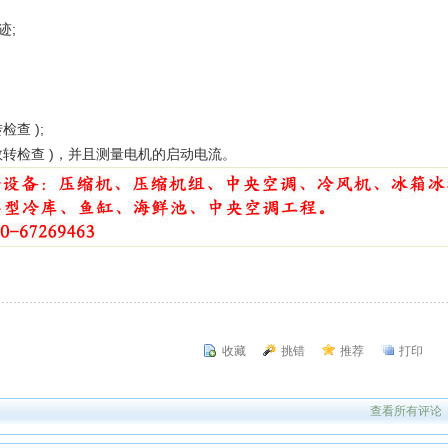
迹;
查 );
检查 )，并且测量电机的启动电流。
收藏
挑错
推荐
打印
查看所有评论