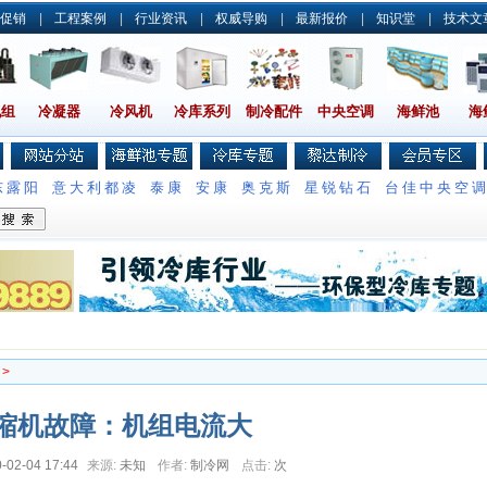
促销
|
工程案例
|
行业资讯
|
权威导购
|
最新报价
|
知识堂
|
技术文
机组
冷凝器
冷风机
冷库系列
制冷配件
中央空调
海鲜池
海
东露阳
意大利都凌
泰康
安康
奥克斯
星锐钻石
台佳中央空
>
缩机故障：机组电流大
-02-04 17:44
来源:
未知
作者:
制冷网
点击:
次