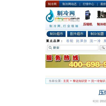
制冷网
制冷网动态
|
行情中心
|
底价
压缩机
制冷
制冷网,行业领袖
谷轮
比泽尔
沈一冷
重点品牌：
当前位置:
主页
>
黎达知识堂
>
沈一冷知识
压
时间:
2010