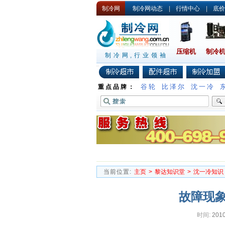
制冷网
制冷网动态
|
行情中心
|
底价
压缩机
制冷
制冷网,行业领袖
谷轮
比泽尔
沈一冷
重点品牌：
当前位置:
主页
>
黎达知识堂
>
沈一冷知识
故障现
时间:
2010