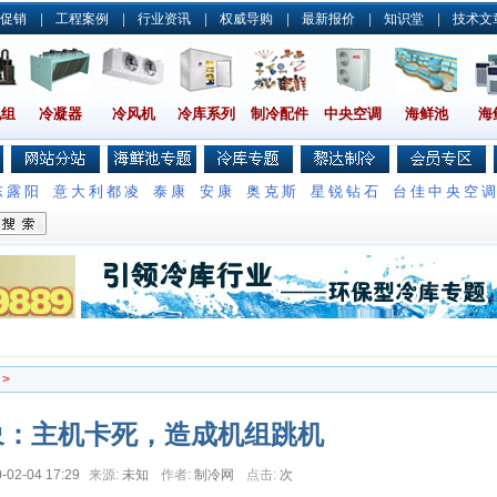
促销
|
工程案例
|
行业资讯
|
权威导购
|
最新报价
|
知识堂
|
技术文
机组
冷凝器
冷风机
冷库系列
制冷配件
中央空调
海鲜池
海
东露阳
意大利都凌
泰康
安康
奥克斯
星锐钻石
台佳中央空
>
象：主机卡死，造成机组跳机
-02-04 17:29
来源:
未知
作者:
制冷网
点击:
次