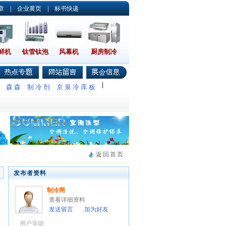
章
|
企业黄页
|
标书快递
鲜机
钛管钛泡
风幕机
厨房制冷
|
调
森森
制冷剂
京泉冷库板
返回首页
发布者资料
制冷网
查看详细资料
发送留言
加为好友
用户等级: