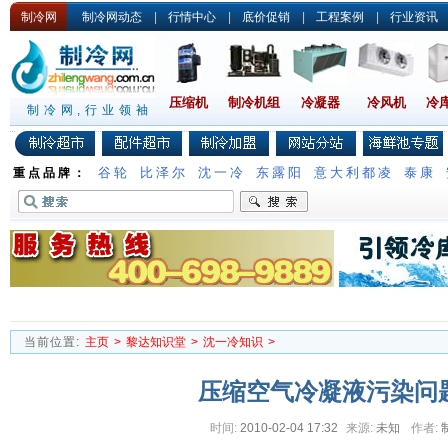
制冷网
制冷网动态
|
行情中心
|
底价促销
|
工程案例
|
行业资讯
压缩机
制冷机组
冷凝器
冷风机
冷
制冷网,行业领袖
谷轮
比泽尔
沈一冷
东露阳
意大利都凌
泰康
重点品牌：
当前位置:
主页
>
黎达知识堂
>
沈一冷知识
>
压缩空气冷凝液污染问
时间:
2010-02-04 17:32
来源:
未知
作者: