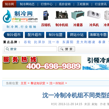
制冷网
制冷网动态
|
行情中心
|
底价促销
|
工程案例
|
行业资讯
压缩机
制冷机组
冷凝器
冷风机
冷
制冷网,行业领袖
谷轮
比泽尔
沈一冷
东露阳
意大利都凌
泰康
重点品牌：
当前位置:
主页
>
黎达知识堂
>
沈一冷知识
>
沈一冷制冷机组不同类型
时间:
2013-11-20 14:15
来源:
未知
作者: