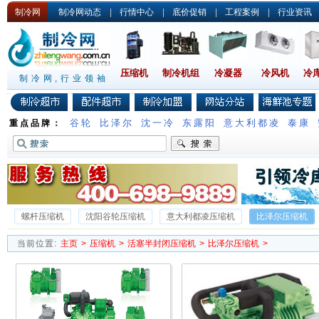
制冷网
制冷网动态
|
行情中心
|
底价促销
|
工程案例
|
行业资讯
压缩机
制冷机组
冷凝器
冷风机
冷
制冷网,行业领袖
谷轮
比泽尔
沈一冷
东露阳
意大利都凌
泰康
重点品牌：
螺杆压缩机
沈阳谷轮压缩机
意大利都凌压缩机
比泽尔压缩机
沈一冷半封闭压缩机
德国谷轮压缩机
沃克压缩机
雪梅压缩机
当前位置:
主页
>
压缩机
>
活塞半封闭压缩机
>
比泽尔压缩机
>