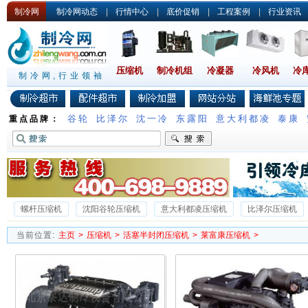
制冷网
制冷网动态
|
行情中心
|
底价促销
|
工程案例
|
行业资讯
压缩机
制冷机组
冷凝器
冷风机
冷
制冷网,行业领袖
谷轮
比泽尔
沈一冷
东露阳
意大利都凌
泰康
重点品牌：
螺杆压缩机
沈阳谷轮压缩机
意大利都凌压缩机
比泽尔压缩机
沈一冷半封闭压缩机
德国谷轮压缩机
沃克压缩机
雪梅压缩机
当前位置:
主页
>
压缩机
>
活塞半封闭压缩机
>
莱富康压缩机
>