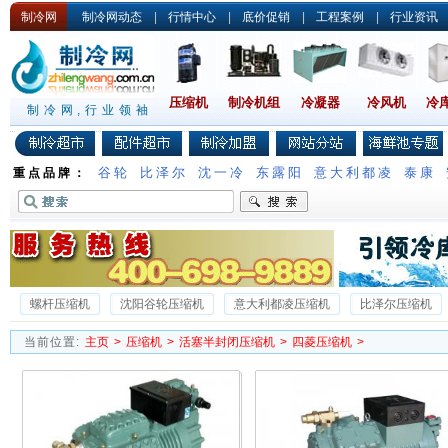
制冷网
制冷网动态
|
行情中心
|
底价促销
|
工程案例
|
行业资讯
压缩机
制冷机组
冷凝器
冷风机
冷
制冷网,行业领袖
谷轮
比泽尔
沈一冷
东露阳
意大利都凌
泰康
重点品牌：
螺杆压缩机
沈阳谷轮压缩机
意大利都凌压缩机
比泽尔压缩机
沈一冷半封闭压缩机
德国谷轮压缩机
沃克压缩机
雪梅压缩机
当前位置:
主页
>
压缩机
>
活塞半封闭压缩机
>
四菱压缩机
>