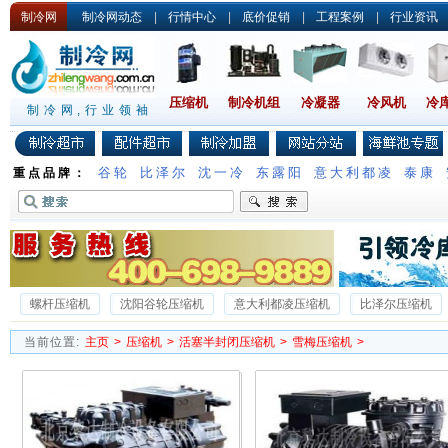
制冷网
制冷网动态
|
行情中心
|
底价促销
|
工程案例
|
行业资讯
压缩机
制冷机组
冷凝器
冷风机
冷
制冷网,行业领袖
谷轮
比泽尔
沈一冷
东露阳
意大利都凌
泰康
重点品牌：
螺杆压缩机
沈阳谷轮压缩机
意大利都凌压缩机
比泽尔压缩机
沈一冷半封闭压缩机
德国谷轮压缩机
沃克压缩机
雪梅压缩机
当前位置:
主页
>
压缩机
>
活塞半封闭压缩机
>
雪梅压缩机
>