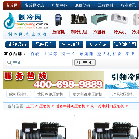
制冷网
制冷网动态
|
行情中心
|
底价促销
|
工程案例
|
行业资讯
压缩机
制冷机组
冷凝器
冷风机
冷
制冷网,行业领袖
谷轮
比泽尔
沈一冷
东露阳
意大利都凌
泰康
重点品牌：
螺杆压缩机
沈阳谷轮压缩机
意大利都凌压缩机
比泽尔压缩机
沈一冷半封闭压缩机
德国谷轮压缩机
沃克压缩机
雪梅压缩机
当前位置:
主页
>
压缩机
>
活塞半封闭压缩机
>
沈一冷半封闭压缩机
>