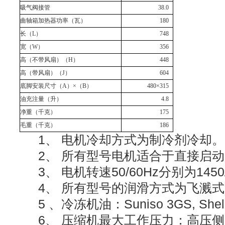
吸气阀接管
38.0
曲轴箱加热器功率（瓦）
180
长（
L
）
748
宽（
W
）
356
高（不带风扇）（
H
）
448
高（带风扇）（
J
）
604
底脚安装尺寸（
A
）×（
B
）
480
×
315
油充注量（升）
4.8
净重（千克）
175
毛重（千克）
186
1、 电机冷却方式为制冷剂冷却。
2、 所有型号电机适合于直接启动
3、 电机转速50/60Hz分别为1450/
4、 所有型号的润滑方式为飞溅式
5 、冷冻机油：Suniso 3GS, Shell 2
6、 压缩机最大工作压力：高压侧26b