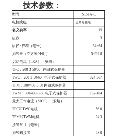
技术参数：
型号
S
151A
-C
电机绕组
三角形接法
名义功率
15
缸数
3
缸径×行程（毫米）
64
×
64
排气量（立方米
/
小时）
54/64.8
启动电流（
LRA
）（安培）
TFC
：
200-3-50/60
内藏式保护器
TWC
：
200-3-50/60
电子式保护器
324-367
TFM
：
380/400-3-50
内藏式保护器
TWM
：
380/400-3-50
电子式保护器
162-184
最大工作电流（
MCC
）（安培）
TFC
和
TWC
电机
56.0
TFM
和
TWM
电机
24.3
接管尺寸（毫米）
排气阀接管
28.0