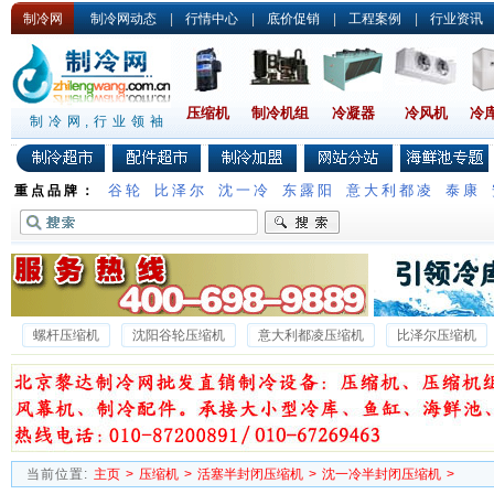
制冷网
制冷网动态
|
行情中心
|
底价促销
|
工程案例
|
行业资讯
压缩机
制冷机组
冷凝器
冷风机
冷
制冷网,行业领袖
谷轮
比泽尔
沈一冷
东露阳
意大利都凌
泰康
重点品牌：
螺杆压缩机
沈阳谷轮压缩机
意大利都凌压缩机
比泽尔压缩机
沈一冷半封闭压缩机
德国谷轮压缩机
沃克压缩机
雪梅压缩机
当前位置:
主页
>
压缩机
>
活塞半封闭压缩机
>
沈一冷半封闭压缩机
>