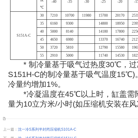
-40
-35
-30
-25
-20
-1
℃
30
7210
10700
11980
15700
20170
253
35
6160
9300
14800
18950
239
40
5000
8140
14180
17800
225
S
151A
-C
45
4650
6980
13370
16740
212
50
3720
5810
12790
15580
196
55
2910
5000
11740
14530
182
* 制冷量基于吸气过热度30℃，过冷度
S151H-C的制冷量基于吸气温度15℃
冷量约增加1%。
*冷凝温度在45℃以上时，缸盖需
量为10立方米/小时(如压缩机安装在
上一篇：
沈一冷S系列半封闭压缩机S101A-C