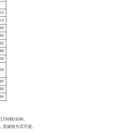
9.5
5.0
60
85
82
80
36
30
.85
85
94
。
1750转/分钟。
，且旋转方式可逆。