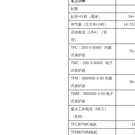
名义功率
缸数
缸径
×
行程（毫米）
54×
排气量（立方米
/
小时）
14.7/1
启动电流（
LRA
）（安
培）
TFC
：
200-3-50/60
内藏
76
式保护器
TWC
：
200-3-50/60
电子
式保护器
TFM
：
380/400-3-50
内藏
38
式保护器
TWM
：
380/400-3-50
电子
式保护器
最大工作电流（
MCC
）
（安培）
TFC
和
TWC
电机
1
TFM
和
TWM
电机