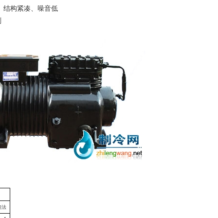
结构紧凑、噪音低
剂
C
接法