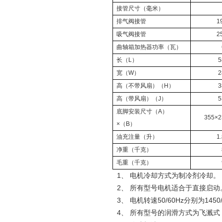
接管尺寸（毫米）
排气阀接管
1
吸气阀接管
2
曲轴箱加热器功率（瓦）
长（
L
）
5
宽（
W
）
2
高（不带风扇）（
H
）
3
高（带风扇）（
J
）
5
底脚安装尺寸（
A
）
355×2
×
（
B
）
油充注量（升）
1
净重（千克）
毛重（千克）
1、 电机冷却方式为制冷剂冷却。
2、 所有型号电机适合于直接启动
3、 电机转速50/60Hz分别为1450/
4、 所有型号的润滑方式为飞溅式