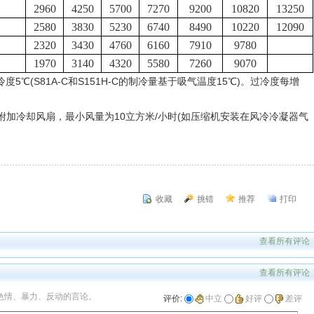
2960
4250
5700
7270
9200
10820
13250
2580
3830
5230
6740
8490
10220
12090
2320
3430
4760
6160
7910
9780
1970
3140
4320
5580
7260
9070
℃(S81A-C和S151H-C的制冷量基于吸气温度15℃)。过冷度每增
加冷却风扇，最小风量为10立方米/小时(如压缩机安装在风冷冷凝器气
收藏
挑错
推荐
打印
查看所有评论
查看所有评论
色情、暴力、反动的言论。
评价:
中立
好评
差评