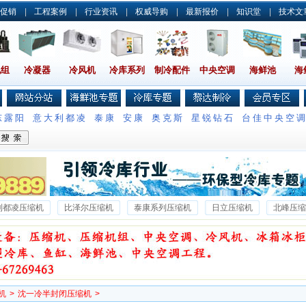
促销
|
工程案例
|
行业资讯
|
权威导购
|
最新报价
|
知识堂
|
技术文
机组
冷凝器
冷风机
冷库系列
制冷配件
中央空调
海鲜池
海
东露阳
意大利都凌
泰康
安康
奥克斯
星锐钻石
台佳中央空
利都凌压缩机
比泽尔压缩机
泰康系列压缩机
日立压缩机
北峰压缩
沃克压缩机
雪梅压缩机
雪鹰压缩机
博客压缩机
博莱特压缩机
机
>
沈一冷半封闭压缩机
>