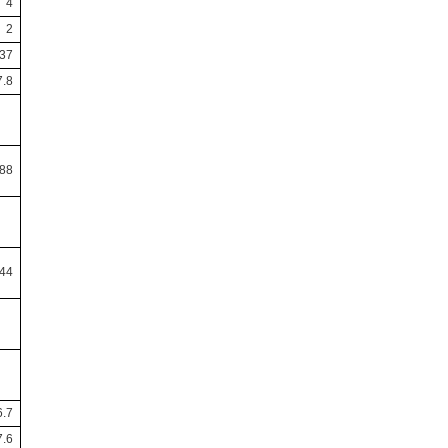
4
2
37
7.8
-88
-44
6.7
7.6