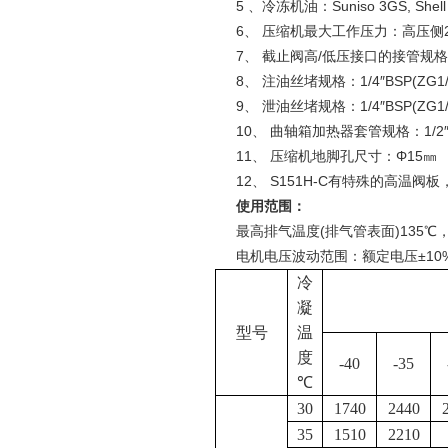
5 、冷冻机油：Suniso 3GS, Shell 22
6、 压缩机最大工作压力：高压侧26ba
7、 截止阀高/低压接口的接管规格
8、 注油丝堵规格：1/4″BSP(ZG1/
9、 泄油丝堵规格：1/4″BSP(ZG1/
10、 曲轴箱加热器套管规格：1/2″BS
11、 压缩机地脚孔尺寸：Φ15㎜
12、 S151H-C有特殊的高温阀
使用范围：
最高排气温度(排气管表面)135℃，
电机电压波动范围：额定电压±10%，
冷
凝
型号
温
度
-40
-35
℃
30
1740
2440
35
1510
2210