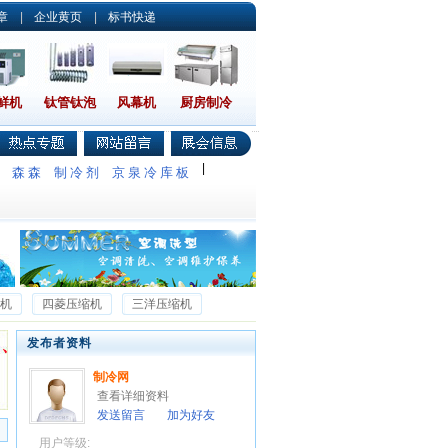
章
|
企业黄页
|
标书快递
鲜机
钛管钛泡
风幕机
厨房制冷
|
调
森森
制冷剂
京泉冷库板
机
四菱压缩机
三洋压缩机
莱富康压缩机
返回首页
发布者资料
制冷网
查看详细资料
发送留言
加为好友
用户等级: