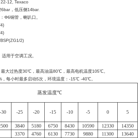
-12, Texaco
r，低压侧14bar.
：Φ6铜管，喇叭口。
4)
4)
P(ZG1/2)
板，适用于空调工况。
最大过热度30℃，最高油温80℃，最高电机温度105℃。
每小时最多启动5次，环境温度：-15℃ -40℃。
蒸发温度
℃
-30
-25
-20
-15
-10
-5
0
5
2500
3840
5180
6750
8430
10590
12330
14350
3370
4760
6130
7730
9880
11300
13640