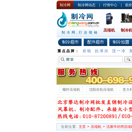
制冷网
制冷网动态
|
行情中心
|
底价
压缩机
制冷
制冷网,行业领袖
谷轮
比泽尔
沈一冷
重点品牌：
螺杆压缩机
沈阳谷轮压缩机
意大
沈一冷半封闭压缩机
德国谷轮压缩机
当前位置:
主页
>
压缩机
>
活塞半封闭压缩