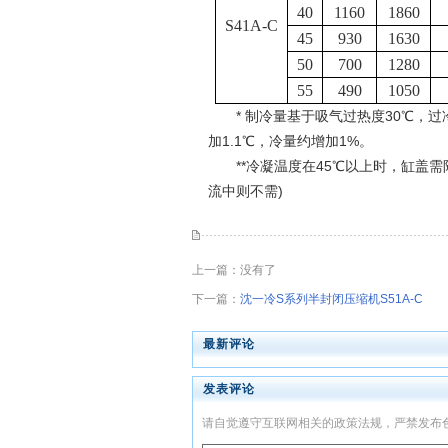
40
1160
1860
S
41A
-C
45
930
1630
50
700
1280
55
490
1050
* 制冷量基于吸气过热度30℃，过冷度5
加1.1℃，冷量约增加1%。
**冷凝温度在45℃以上时，缸盖需附
流中则不需)
上一篇：没有了
下一篇：
沈一冷S系列半封闭压缩机S51A-C
最新评论
发表评论
请自觉遵守互联网相关的政策法规，严禁发布