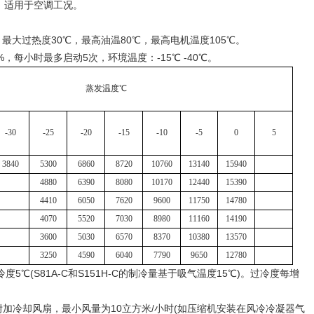
板，适用于空调工况。
最大过热度30℃，最高油温80℃，最高电机温度105℃。
每小时最多启动5次，环境温度：-15℃ -40℃。
蒸发温度℃
-30
-25
-20
-15
-10
-5
0
5
3840
5300
6860
8720
10760
13140
15940
4880
6390
8080
10170
12440
15390
4410
6050
7620
9600
11750
14780
4070
5520
7030
8980
11160
14190
3600
5030
6570
8370
10380
13570
3250
4590
6040
7790
9650
12780
℃(S81A-C和S151H-C的制冷量基于吸气温度15℃)。过冷度每增
加冷却风扇，最小风量为10立方米/小时(如压缩机安装在风冷冷凝器气