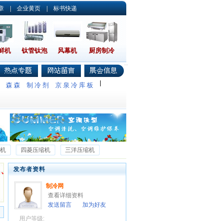
章
|
企业黄页
|
标书快递
鲜机
钛管钛泡
风幕机
厨房制冷
|
调
森森
制冷剂
京泉冷库板
机
四菱压缩机
三洋压缩机
莱富康压缩机
返回首页
发布者资料
制冷网
查看详细资料
发送留言
加为好友
用户等级: