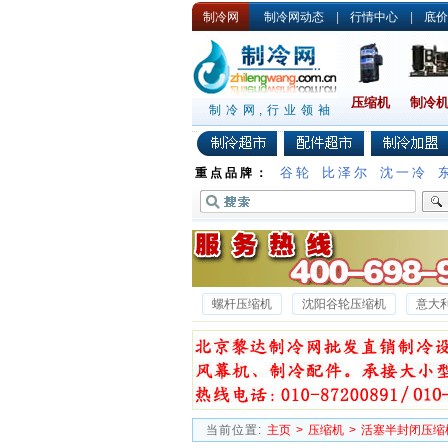
制冷网
制冷网动态
|
行情中心
|
底价
压缩机
制冷
制冷网,行业领袖
谷轮
比泽尔
沈一冷
重点品牌：
螺杆压缩机
沈阳谷轮压缩机
意大
沈一冷半封闭压缩机
德国谷轮压缩机
当前位置:
主页
>
压缩机
>
活塞半封闭压缩