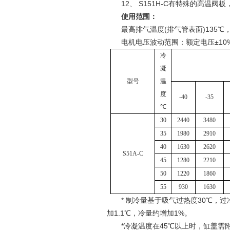
12、 S151H-C有特殊的高温阀
使用范围：
最高排气温度(排气管表面)135℃，
电机电压波动范围：额定电压±10%，
冷
凝
型号
温
度
-40
-35
℃
30
2440
3480
35
1980
2910
40
1630
2620
S
51A
-C
45
1280
2210
50
1220
1860
55
930
1630
* 制冷量基于吸气过热度30℃，过冷度5
加1.1℃，冷量约增加1%。
*冷凝温度在45℃以上时，缸盖需附