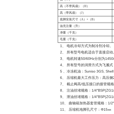
高（不带风扇）（
H
）
高（带风扇）（
J
）
底脚安装尺寸（
A
）×（
B
）
油充注量（升）
净重（千克）
毛重（千克）
1、 电机冷却方式为制冷剂冷却。
2、 所有型号电机适合于直接启动
3、 电机转速50/60Hz分别为1450/
4、 所有型号的润滑方式为飞溅式
5 、冷冻机油：Suniso 3GS, Shell 22
6、 压缩机最大工作压力：高压侧26ba
7、 截止阀高/低压接口的接管规格
8、 注油丝堵规格：1/4″BSP(ZG1/
9、 泄油丝堵规格：1/4″BSP(ZG1/
10、 曲轴箱加热器套管规格：1/2″BS
11、 压缩机地脚孔尺寸：Φ15㎜