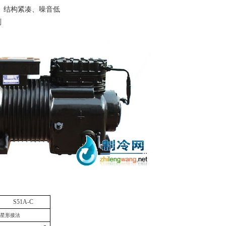
结构紧凑、噪音低
剂
S
51A
-C
星形接法