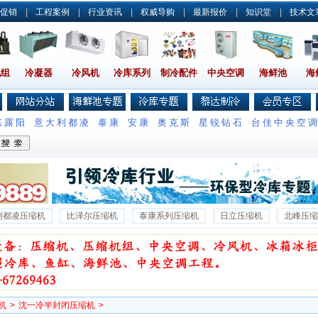
促销
|
工程案例
|
行业资讯
|
权威导购
|
最新报价
|
知识堂
|
技术文
机组
冷凝器
冷风机
冷库系列
制冷配件
中央空调
海鲜池
海
东露阳
意大利都凌
泰康
安康
奥克斯
星锐钻石
台佳中央空
利都凌压缩机
比泽尔压缩机
泰康系列压缩机
日立压缩机
北峰压缩
沃克压缩机
雪梅压缩机
雪鹰压缩机
博客压缩机
博莱特压缩机
机
>
沈一冷半封闭压缩机
>