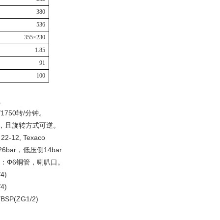
380
536
355
×
230
1.85
91
100
。
1750转/分钟。
，且旋转方式可逆。
-12, Texaco
r，低压侧14bar.
：Φ6铜管，喇叭口。
4)
4)
P(ZG1/2)