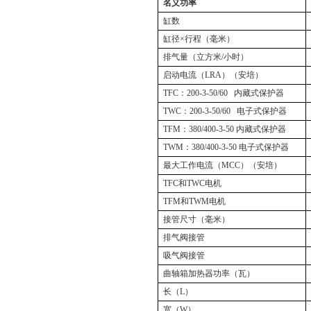
名义功率
缸数
缸径×行程（毫米）
排气量（立方米
/
小时）
启动电流（
LRA
）（安培）
TFC
：
200-3-50/60
内藏式保护器
TWC
：
200-3-50/60
电子式保护器
TFM
：
380/400-3-50
内藏式保护器
TWM
：
380/400-3-50
电子式保护器
最大工作电流（
MCC
）（安培）
TFC
和
TWC
电机
TFM
和
TWM
电机
接管尺寸（毫米）
排气阀接管
吸气阀接管
曲轴箱加热器功率（瓦）
长（
L
）
宽（
W
）