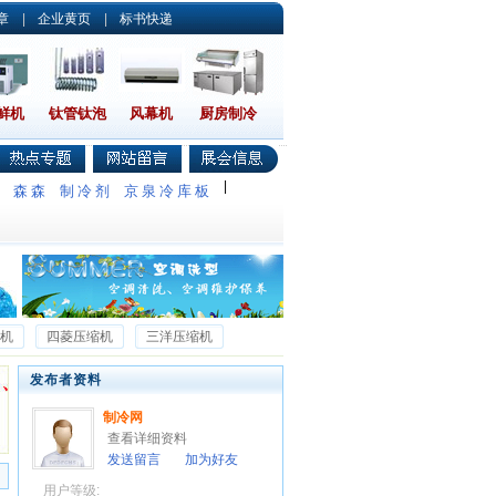
章
|
企业黄页
|
标书快递
鲜机
钛管钛泡
风幕机
厨房制冷
|
调
森森
制冷剂
京泉冷库板
机
四菱压缩机
三洋压缩机
莱富康压缩机
返回首页
发布者资料
制冷网
查看详细资料
发送留言
加为好友
用户等级: