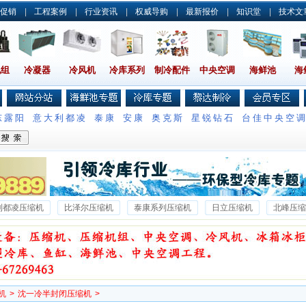
促销
|
工程案例
|
行业资讯
|
权威导购
|
最新报价
|
知识堂
|
技术文
机组
冷凝器
冷风机
冷库系列
制冷配件
中央空调
海鲜池
海
东露阳
意大利都凌
泰康
安康
奥克斯
星锐钻石
台佳中央空
利都凌压缩机
比泽尔压缩机
泰康系列压缩机
日立压缩机
北峰压缩
沃克压缩机
雪梅压缩机
雪鹰压缩机
博客压缩机
博莱特压缩机
机
>
沈一冷半封闭压缩机
>