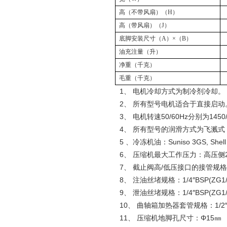
高（不带风扇）（
H
）
高（带风扇）（
J
）
底脚安装尺寸（
A
）×（
B
）
油充注量（升）
净重（千克）
毛重（千克）
1、 电机冷却方式为制冷剂冷却。
2、 所有型号电机适合于直接启动
3、 电机转速50/60Hz分别为1450/
4、 所有型号的润滑方式为飞溅式
5 、冷冻机油：Suniso 3GS, Shell 22
6、 压缩机最大工作压力：高压侧26ba
7、 截止阀高/低压接口的接管规格
8、 注油丝堵规格：1/4″BSP(ZG1/
9、 泄油丝堵规格：1/4″BSP(ZG1/
10、 曲轴箱加热器套管规格：1/2″BS
11、 压缩机地脚孔尺寸：Φ15㎜