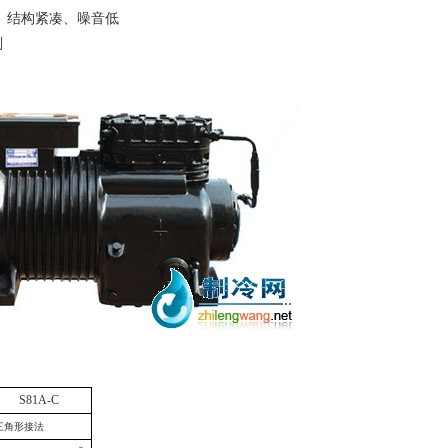
结构紧凑、噪音低
剂
S
81A
-C
三角形接法