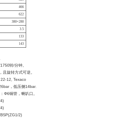
466
622
380
×
280
3.5
133
143
。
1750转/分钟。
，且旋转方式可逆。
-12, Texaco
r，低压侧14bar.
：Φ6铜管，喇叭口。
4)
4)
P(ZG1/2)