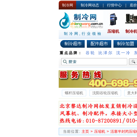
制冷网
制冷网动态
|
行情中心
|
底价
压缩机
制冷
制冷网,行业领袖
谷轮
比泽尔
沈一冷
重点品牌：
螺杆压缩机
沈阳谷轮压缩机
意大
沈一冷半封闭压缩机
德国谷轮压缩机
当前位置:
主页
>
压缩机
>
活塞半封闭压缩