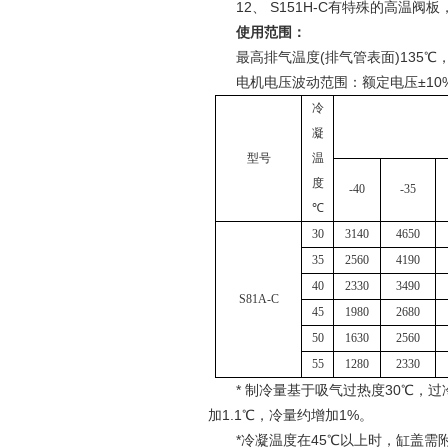
12、 S151H-C有特殊的高温阀
使用范围：
最高排气温度(排气管表面)135℃，
电机电压波动范围：额定电压±10%，
冷
凝
型号
温
度
-40
-35
℃
30
3140
4650
35
2560
4190
40
2330
3490
S
81A
-C
45
1980
2680
50
1630
2560
55
1280
2330
* 制冷量基于吸气过热度30℃，过冷度5
加1.1℃，冷量约增加1%。
*冷凝温度在45℃以上时，缸盖需附