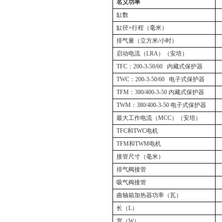
名义功率
缸数
缸径×行程（毫米）
排气量（立方米
/
小时）
启动电流（
LRA
）（安培）
TFC
：
200-3-50/60
内藏式保护器
TWC
：
200-3-50/60
电子式保护器
TFM
：
380/400-3-50
内藏式保护器
TWM
：
380/400-3-50
电子式保护器
最大工作电流（
MCC
）（安培）
TFC
和
TWC
电机
TFM
和
TWM
电机
接管尺寸（毫米）
排气阀接管
吸气阀接管
曲轴箱加热器功率（瓦）
长（
L
）
宽（
W
）