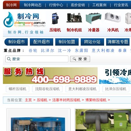
制冷网
制冷网动态
|
行情中心
|
底价促销
|
工程案例
|
行业资讯
压缩机
制冷机组
冷凝器
冷风机
冷
制冷网,行业领袖
谷轮
比泽尔
沈一冷
东露阳
意大利都凌
泰康
重点品牌：
螺杆压缩机
沈阳谷轮压缩机
意大利都凌压缩机
比泽尔压缩机
沈一冷半封闭压缩机
德国谷轮压缩机
沃克压缩机
雪梅压缩机
当前位置:
主页
>
压缩机
>
活塞半封闭压缩机
>
博莱特压缩机
>