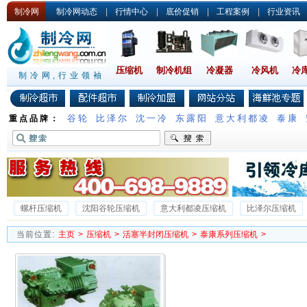
制冷网
制冷网动态
|
行情中心
|
底价促销
|
工程案例
|
行业资讯
压缩机
制冷机组
冷凝器
冷风机
冷
制冷网,行业领袖
谷轮
比泽尔
沈一冷
东露阳
意大利都凌
泰康
重点品牌：
螺杆压缩机
沈阳谷轮压缩机
意大利都凌压缩机
比泽尔压缩机
沈一冷半封闭压缩机
德国谷轮压缩机
沃克压缩机
雪梅压缩机
当前位置:
主页
>
压缩机
>
活塞半封闭压缩机
>
泰康系列压缩机
>